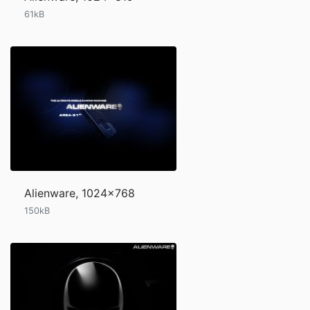
61kB
Alienware, 1024x768
150kB