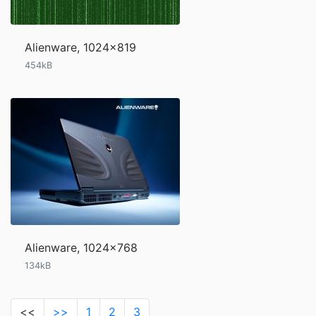
Alienware, 1024x819
454kB
Alienware, 1024x768
134kB
<<
>>
1
2
3