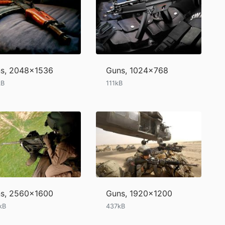
s, 2048x1536
Guns, 1024x768
kB
111kB
s, 2560x1600
Guns, 1920x1200
kB
437kB