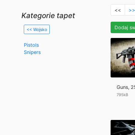
<<
>
Kategorie tapet
Dodaj sw
<< Wojsko
Pistols
Snipers
Guns, 
795kB