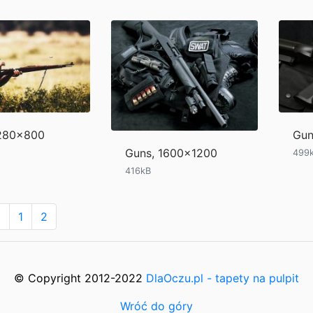
1280x800
Gun
Guns, 1600x1200
499
416kB
>
1
2
© Copyright 2012-2022
DlaOczu.pl - tapety na pulpit
Wróć do góry