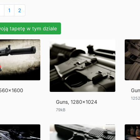
>
1
2
oją tapetę w tym dziale
2560x1600
Gun
125
Guns, 1280x1024
79kB