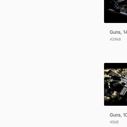
Guns, 
429kB
Guns, 1
45kB