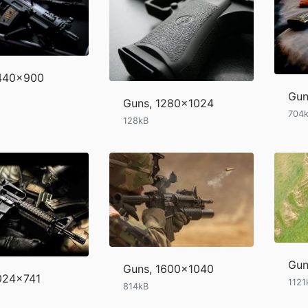
1440x900
Gun
Guns, 1280x1024
704
128kB
Gun
Guns, 1600x1040
024x741
1121
814kB