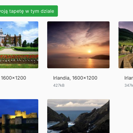
oją tapetę w tym dziale
a, 1600x1200
Irlandia, 1600x1200
Irl
427kB
347