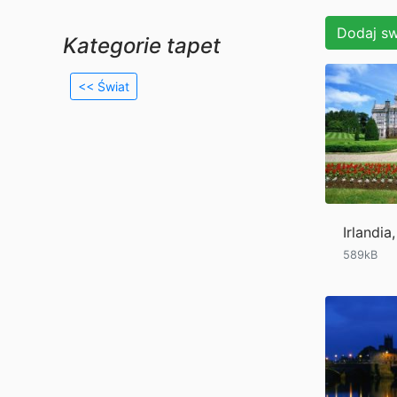
Dodaj sw
Kategorie tapet
<< Świat
Irlandi
589kB