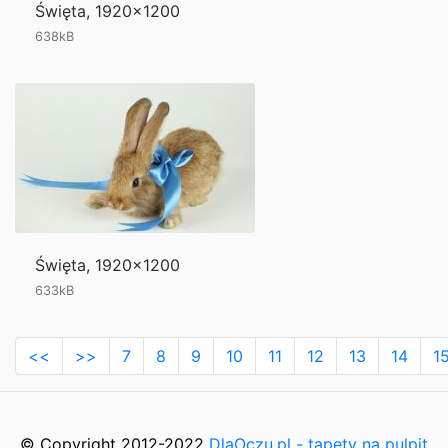
Święta, 1920x1200
638kB
Święta, 1920x1200
633kB
<<
>>
7
8
9
10
11
12
13
14
1
© Copyright 2012-2022
DlaOczu.pl - tapety na pulpit