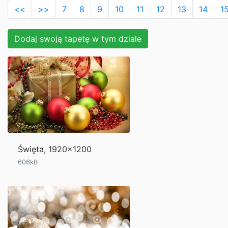
<<
>>
7
8
9
10
11
12
13
14
1
Dodaj swoją tapetę w tym dziale
Święta, 1920x1200
606kB