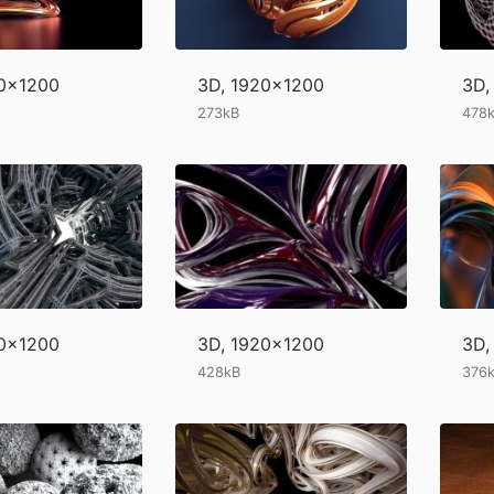
20x1200
3D, 1920x1200
3D,
273kB
478
20x1200
3D, 1920x1200
3D,
428kB
376