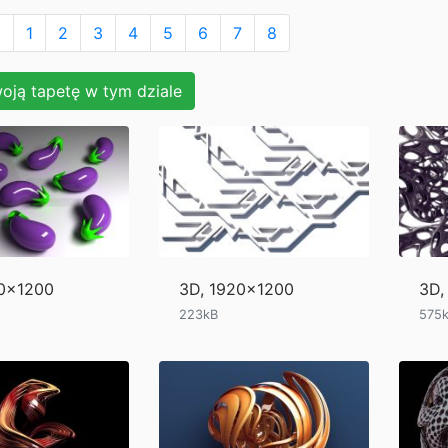
>
1
2
3
4
5
6
7
8
oją tapetę w tym dziale
20x1200
3D, 1920x1200
3D,
223kB
575