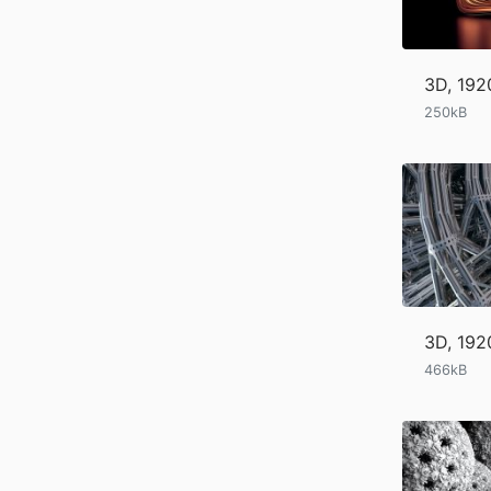
3D, 19
250kB
3D, 19
466kB