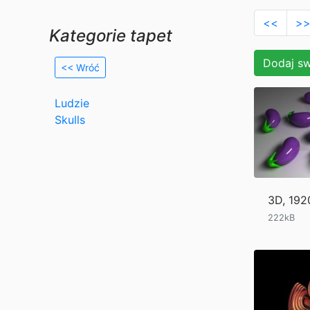
<<
>
Kategorie tapet
Dodaj sw
<< Wróć
Ludzie
Skulls
3D, 19
222kB