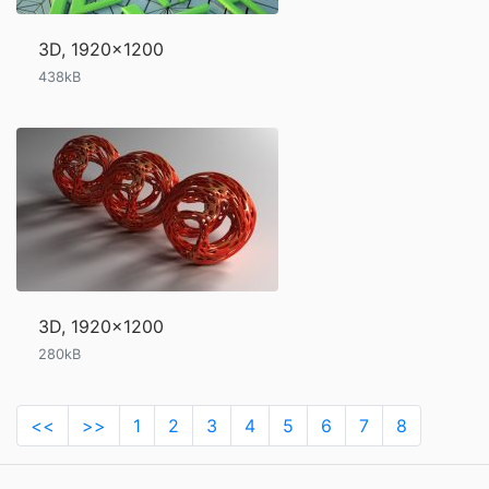
3D, 1920x1200
438kB
3D, 1920x1200
280kB
<<
>>
1
2
3
4
5
6
7
8