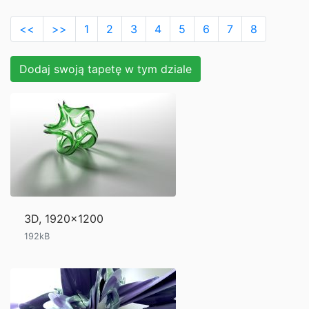
<<
>>
1
2
3
4
5
6
7
8
Dodaj swoją tapetę w tym dziale
3D, 1920x1200
192kB